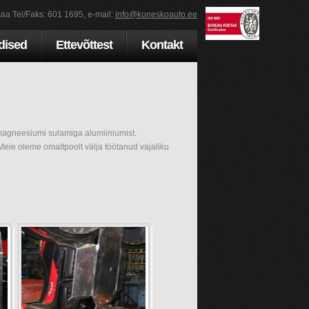
aa Tel/Faks: 601 1695, e-mail:
info@koneskoauto.ee
dised
Ettevõttest
Kontakt
 magneesiumi sulamiga alumiiniumist.
 Meie oleme omaltpoolt välja töötanud vajaliku