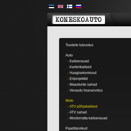
Toodete tutvustus
Auto
Kaitserauad
Karterikaitsed
Haagisekonksud
Eriprojektid
Maasturite sahad
Veoauto lisavarustus
Moto
ATV põhjakaitsed
ATV sahad
Mootorratta kaitserauad
Paaditarvikud