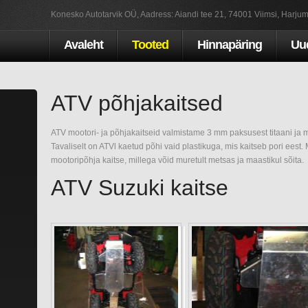
Konesko Autotarvik OÜ, Aadress: Aiandi tee 21, 74001 Viimsi, Harjum
Avaleht
Tooted
Hinnapäring
Uu
ATV põhjakaitsed
ATV mootori- ja põhjakaitseid valmistame 3 mm paksusest titaani ja
Tavaliselt on ATVl kaetud põhi vaid plastikuga, mis kaitseb pori eest.
mootoripõhja kaitse, millega võid muretult metsas ja maastikul sõita.
ATV Suzuki kaitse